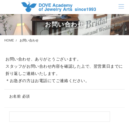
コ
ナ
ン
ビ
テ
ゲ
ン
ー
お問い合わせ
ツ
シ
に
ョ
移
ン
HOME
お問い合わせ
動
に
移
動
お問い合わせ、ありがとうございます。
スタッフがお問い合わせ内容を確認した上で、翌営業日までに
折り返しご連絡いたします。
＊お急ぎの方はお電話にてご連絡ください。
お名前
必須