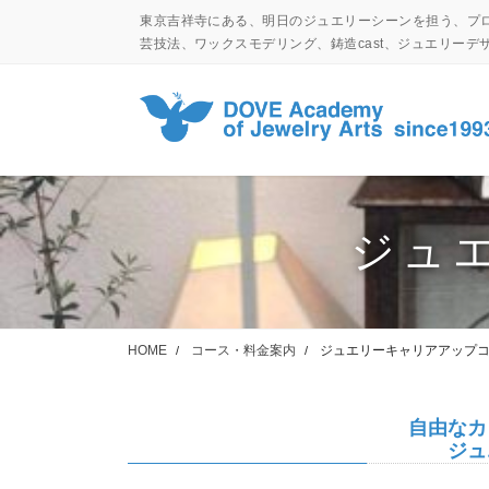
コ
ナ
東京吉祥寺にある、明日のジュエリーシーンを担う、プ
ン
ビ
芸技法、ワックスモデリング、鋳造cast、ジュエリー
テ
ゲ
ン
ー
ツ
シ
に
ョ
移
ン
動
に
移
ジュ
動
HOME
コース・料金案内
ジュエリーキャリアアップ
自由な
ジュエ