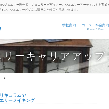
ロのジュエリー製作者、ジュエリーデザイナー、ジュエリーアーティストを育成
デザイン、ジュエリービジネス講座など幅広く受講できます。
学校案内
コース・料金案内
Course & Price
設備・工具紹介
ジュエリーキャリアアップコ
NEWS
アクセス
ジュエリーディプロマコース
EVENT
エリーキャリアアップ
コマーシャルジュエリーコー
日本伝統彫金コース
コース
体験入学申し込み
学校見学申し込み
カリキュラムで
リーメイキング