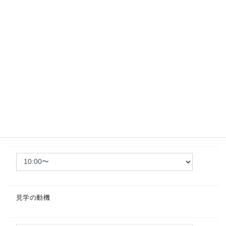
見学希望日
必須
※水曜は定休日です
希望時間
見学の動機