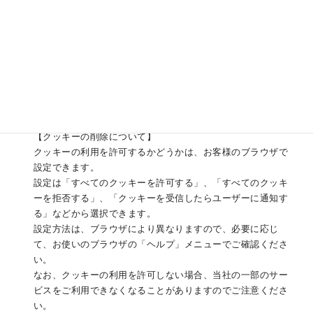
に当社の広告が掲載されています。
Yahoo! JAPAN、Googleを含む第三者はCookie を使用し
て、当ウェブサイトへの過去のアクセス情報に基づいて広告
を配信します。
当社は、当社の広告の配信を委託するYahoo! JAPAN、
Googleを含む第三者への委託に基づき、
Yahoo! JAPAN、Googleを含む第三者を経由して、当社のク
ッキーを保存し、参照する場合があります。
【クッキーの削除について】
クッキーの利用を許可するかどうかは、お客様のブラウザで
設定できます。
設定は「すべてのクッキーを許可する」、「すべてのクッキ
ーを拒否する」、「クッキーを受信したらユーザーに通知す
る」などから選択できます。
設定方法は、ブラウザにより異なりますので、必要に応じ
て、お使いのブラウザの「ヘルプ」メニューでご確認くださ
い。
なお、クッキーの利用を許可しない場合、当社の一部のサー
ビスをご利用できなくなることがありますのでご注意くださ
い。