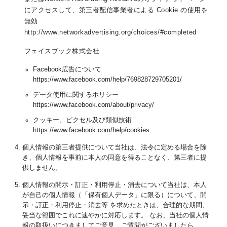
にアクセスして、第三者配信事業者による Cookie の使用を
無効
http://www.networkadvertising.org/choices/#completed
フェイスブック株式会社
Facebook広告について
https://www.facebook.com/help/769828729705201/
データ使用に関するポリシー
https://www.facebook.com/about/privacy/
クッキー、ピクセル及び類似技術
https://www.facebook.com/help/cookies
個人情報の第三者提供について当社は、法令に定める場合を除
き、個人情報を事前に本人の同意を得ることなく、第三者に提
供しません。
個人情報の開示・訂正・利用停止・消去について当社は、本人
が自己の個人情報（「保有個人データ」に限る）について、開
示・訂正・利用停止・消去等 を求めたときは、合理的な期間、
妥当な範囲でこれに速やかに対応します。 なお、当社の個人情
報の取扱いにつきましてご意見、ご質問がございましたら、