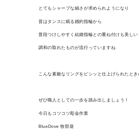
とてもシャープな細さが求められようになり
昔はタンスに眠る婚約指輪から
普段つけしやすく結婚指輪との重ね付けも美しい
調和の取れたものが流行っていますね
こんな素敵なリングをピシッと仕上げられたとき
ぜひ職人としての一歩を踏み出しましょう！
今日もコツコツ彫金作業
BlueDove 牧部葵