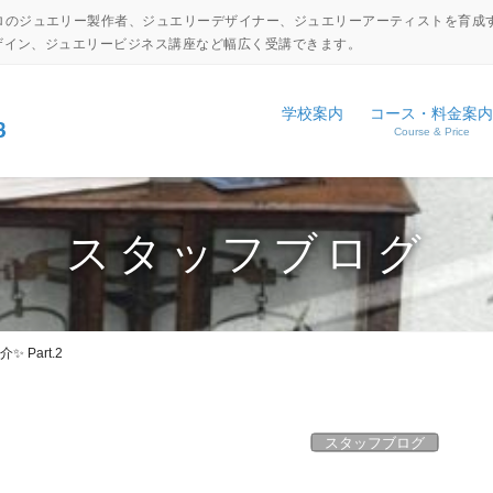
ロのジュエリー製作者、ジュエリーデザイナー、ジュエリーアーティストを育成
デザイン、ジュエリービジネス講座など幅広く受講できます。
学校案内
コース・料金案内
Course & Price
設備・工具紹介
ジュエリーキャリアアップコ
NEWS
アクセス
ジュエリーディプロマコース
EVENT
スタッフブログ
コマーシャルジュエリーコー
日本伝統彫金コース
 Part.2
体験入学申し込み
学校見学申し込み
スタッフブログ