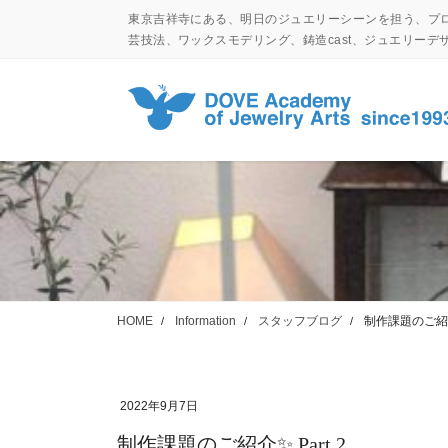
コ
ナ
東京吉祥寺にある、明日のジュエリーシーンを担う、プ
ン
ビ
芸技法、ワックスモデリング、鋳造cast、ジュエリー
テ
ゲ
ン
ー
ツ
シ
に
ョ
移
ン
動
に
移
動
HOME
Information
スタッフブログ
制作課題のご紹介✨
2022年9月7日
制作課題のご紹介✨ Part.2