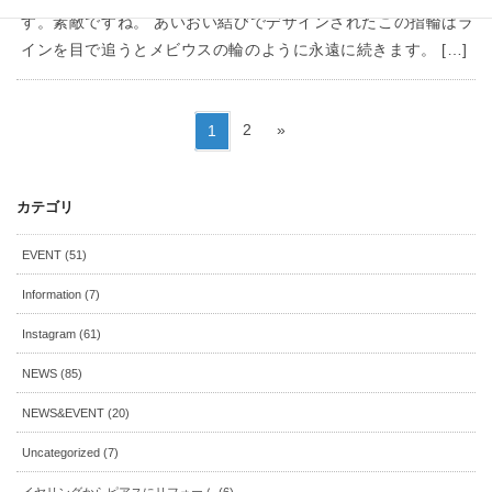
す。素敵ですね。 あいおい結びでデザインされたこの指輪はラ
インを目で追うとメビウスの輪のように永遠に続きます。 […]
投
ペ
ペ
2
»
1
稿
ー
ー
の
ジ
ジ
ペ
カテゴリ
ー
ジ
EVENT (51)
送
り
Information (7)
Instagram (61)
NEWS (85)
NEWS&EVENT (20)
Uncategorized (7)