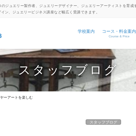
ロのジュエリー製作者、ジュエリーデザイナー、ジュエリーアーティストを育成
デザイン、ジュエリービジネス講座など幅広く受講できます。
学校案内
コース・料金案内
Course & Price
設備・工具紹介
ジュエリーキャリアアップコ
NEWS
アクセス
ジュエリーディプロマコース
EVENT
スタッフブログ
コマーシャルジュエリーコー
日本伝統彫金コース
ヤーアートを楽しむ
体験入学申し込み
学校見学申し込み
スタッフブログ