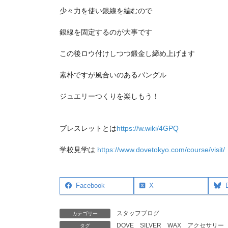
少々力を使い銀線を編むので
銀線を固定するのが大事です
この後ロウ付けしつつ鍛金し締め上げます
素朴ですが風合いのあるバングル
ジュエリーつくりを楽しもう！
ブレスレットとは
https://w.wiki/4GPQ
学校見学は
https://www.dovetokyo.com/course/visit/
Facebook
X
スタッフブログ
カテゴリー
DOVE
SILVER
WAX
アクセサリー
タグ