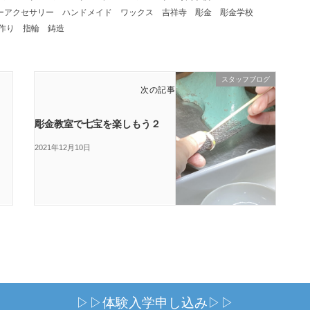
ーアクセサリー
ハンドメイド
ワックス
吉祥寺
彫金
彫金学校
作り
指輪
鋳造
スタッフブログ
次の記事
彫金教室で七宝を楽しもう２
2021年12月10日
▷▷体験入学申し込み▷▷