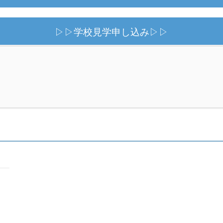
▷▷学校見学申し込み▷▷