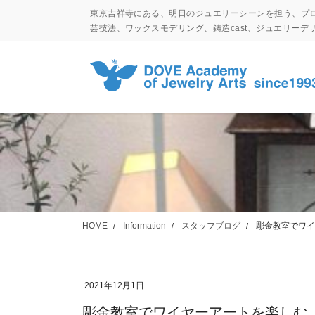
コ
ナ
東京吉祥寺にある、明日のジュエリーシーンを担う、プ
ン
ビ
芸技法、ワックスモデリング、鋳造cast、ジュエリー
テ
ゲ
ン
ー
ツ
シ
に
ョ
移
ン
動
に
移
動
HOME
Information
スタッフブログ
彫金教室でワイ
2021年12月1日
彫金教室でワイヤーアートを楽しむ