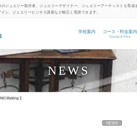
ロのジュエリー製作者、ジュエリーデザイナー、ジュエリーアーティストを育成
デザイン、ジュエリービジネス講座など幅広く受講できます。
学校案内
コース・料金案内
Course & Price
設備・工具紹介
ジュエリーキャリアアップコ
NEWS
アクセス
ジュエリーディプロマコース
EVENT
NEWS
コマーシャルジュエリーコー
日本伝統彫金コース
KI Making 2
体験入学申し込み
学校見学申し込み
NEWS