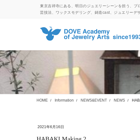
コ
ナ
東京吉祥寺にある、明日のジュエリーシーンを担う、プ
ン
ビ
芸技法、ワックスモデリング、鋳造cast、ジュエリー
テ
ゲ
ン
ー
ツ
シ
に
ョ
移
ン
動
に
移
動
HOME
Information
NEWS&EVENT
NEWS
HABA
2021年6月16日
HABAKI Making 2