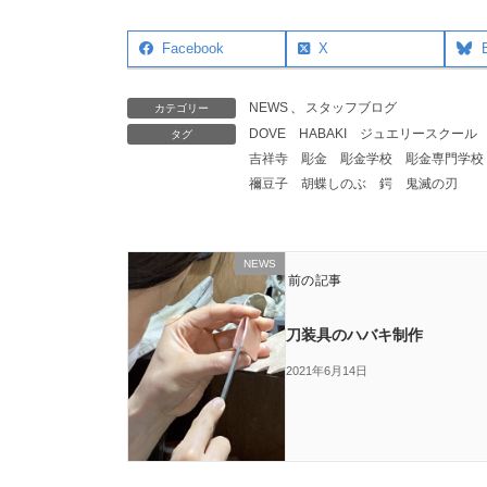
Facebook
X
NEWS
、
スタッフブログ
カテゴリー
DOVE
HABAKI
ジュエリースクール
タグ
吉祥寺
彫金
彫金学校
彫金専門学校
禰󠄀豆子
胡蝶しのぶ
鍔
鬼滅の刃
NEWS
前の記事
刀装具のハバキ制作
2021年6月14日