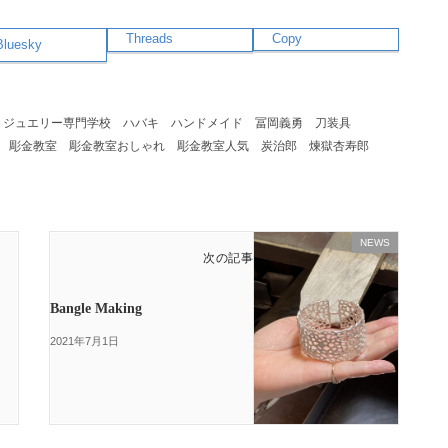
Threads
Copy
Bluesky
ジュエリー専門学校
ハバキ
ハンドメイド
冨岡義勇
刀装具
彫金教室
彫金教室おしゃれ
彫金教室人気
炭治郎
煉獄杏寿郎
NEWS
次の記事
Bangle Making
2021年7月1日