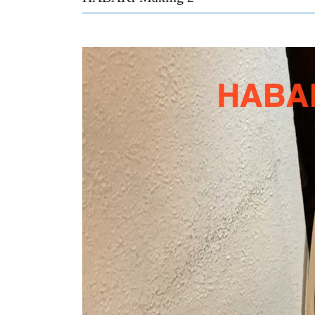
動
画
プ
レ
ー
ヤ
ー