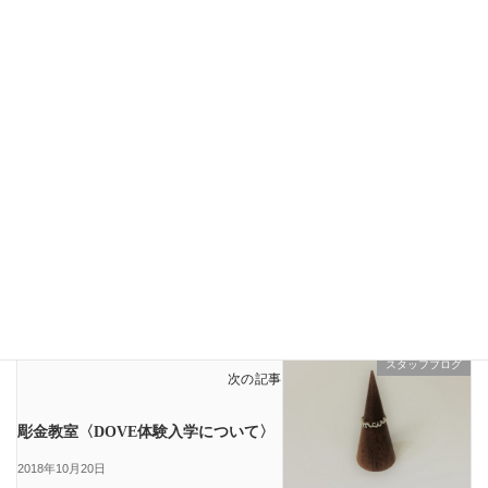
Facebook
X
Bluesky
Threads
Copy
LINE
EVENT
、
スタッフブログ
カテゴリー
DOVE
イベント
ワックス
彫金学校
講座
講義
タグ
鋳造
スタッフブログ
前の記事
彫金教室ー〈初めての地金課題〉
2018年10月10日
スタッフブログ
次の記事
彫金教室〈DOVE体験入学について〉
2018年10月20日