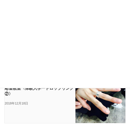
彫金教室
スタッフブログ
前の記事
彫金教室〈バングルをつくってみよ
う-WAX編③-〉
2018年12月17日
スタッフブログ
次の記事
彫金教室〈体験入学ードロップリング
②〉
2018年12月18日