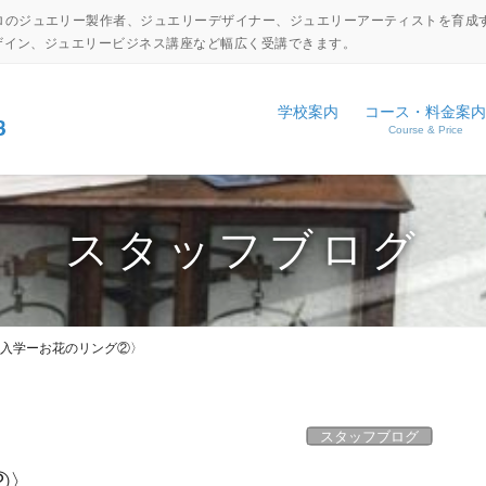
ロのジュエリー製作者、ジュエリーデザイナー、ジュエリーアーティストを育成
デザイン、ジュエリービジネス講座など幅広く受講できます。
学校案内
コース・料金案内
Course & Price
設備・工具紹介
ジュエリーキャリアアップコ
NEWS
アクセス
ジュエリーディプロマコース
EVENT
スタッフブログ
コマーシャルジュエリーコー
日本伝統彫金コース
入学ーお花のリング②〉
体験入学申し込み
学校見学申し込み
スタッフブログ
②〉