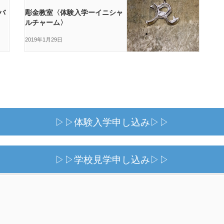
バ
彫金教室〈体験入学ーイニシャ
ルチャーム〉
2019年1月29日
▷▷体験入学申し込み▷▷
▷▷学校見学申し込み▷▷