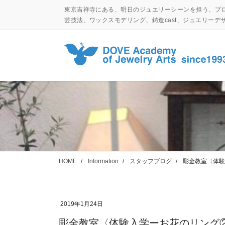
コ
ナ
東京吉祥寺にある、明日のジュエリーシーンを担う、プ
ン
ビ
芸技法、ワックスモデリング、鋳造cast、ジュエリー
テ
ゲ
ン
ー
ツ
シ
に
ョ
移
ン
動
に
移
動
HOME
Information
スタッフブログ
彫金教室〈体験
2019年1月24日
彫金教室〈体験入学ーお花のリング