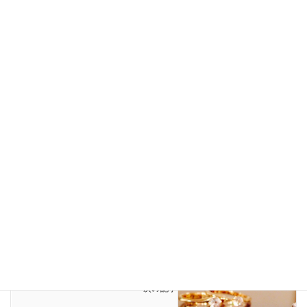
Facebook
X
Bluesky
Threads
Copy
LINE
EVENT
、
スタッフブログ
カテゴリー
DOVE
SILVER
マリッジリング
タグ
メイキングプロジェクト
吉祥寺
彫金
彫金教室
指輪
特別講座
結婚指輪
鎚目
NEWS
前の記事
ブライダルジュエリー講座①マリッジ
リング 2/28(木)受講者募集中！！
2019年2月15日
スタッフブログ
次の記事