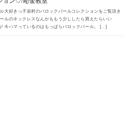
ション♡/彫金教室
ール大好きっ子岩村のバロックパールコレクションをご覧頂き
パールのネックレスなんかももう少ししたら買えたらいい
 今ハマっているのはもっぱらバロックパール。 […]