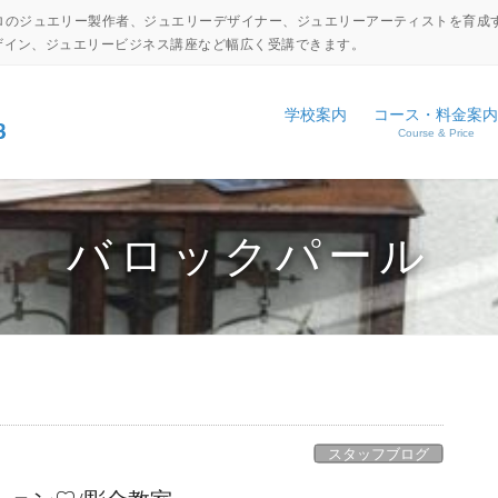
ロのジュエリー製作者、ジュエリーデザイナー、ジュエリーアーティストを育成
デザイン、ジュエリービジネス講座など幅広く受講できます。
学校案内
コース・料金案内
Course & Price
設備・工具紹介
ジュエリーキャリアアップコ
NEWS
アクセス
ジュエリーディプロマコース
EVENT
バロックパール
コマーシャルジュエリーコー
日本伝統彫金コース
体験入学申し込み
学校見学申し込み
スタッフブログ