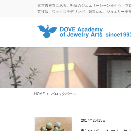
コ
ナ
東京吉祥寺にある、明日のジュエリーシーンを担う、プ
ン
ビ
芸技法、ワックスモデリング、鋳造cast、ジュエリー
テ
ゲ
ン
ー
ツ
シ
に
ョ
移
ン
動
に
移
動
HOME
バロックパール
2017年2月15日