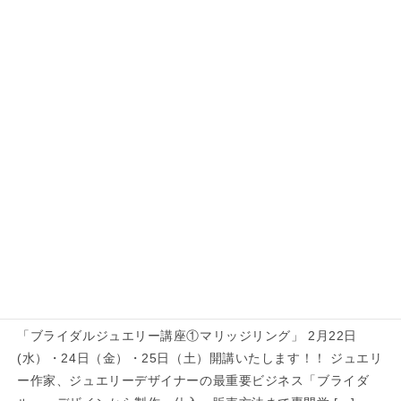
室で習えない現実的な運営方法を講義し実作 […]
スタッフブログ
2017年2月25日
ブライダル講座①修了しました！！
こんにちは！ 今日は3日間行われた【ブライダ
ル講座①マリッジ】の最終日でした☆ ジュエリ
ーの世界からブライダルに焦点を当てた本講座
は、全３回になっていて、単発受講も可能です
(^-^) ちなみに次回は5/24・26・27に […]
EVENT
2017年1月5日
2/22・24・25ブライダルジュエリー講
座①開講します
「ブライダルジュエリー講座①マリッジリング」 2月22日
(水）・24日（金）・25日（土）開講いたします！！ ジュエリ
ー作家、ジュエリーデザイナーの最重要ビジネス「ブライダ