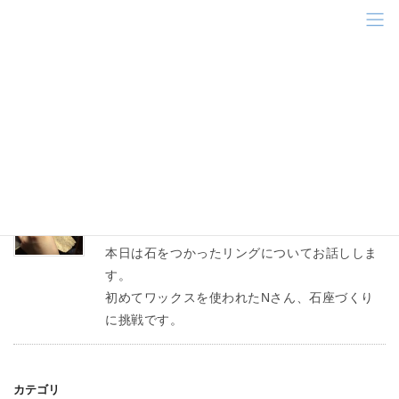
コ
ナ
ン
ビ
テ
ゲ
ン
ー
ブルートルマリン
ツ
シ
に
ョ
移
ン
HOME
ブルートルマリン
動
に
移
動
スタッフブログ
2018年11月8日
彫金教室〈石付リング①〉
本日は石をつかったリングについてお話ししま
す。
初めてワックスを使われたNさん、石座づくり
に挑戦です。
カテゴリ