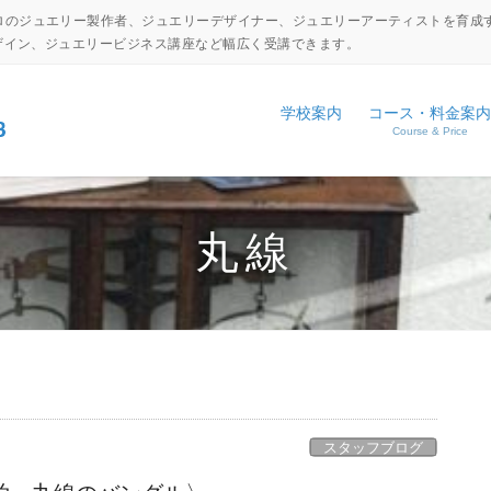
ロのジュエリー製作者、ジュエリーデザイナー、ジュエリーアーティストを育成
デザイン、ジュエリービジネス講座など幅広く受講できます。
学校案内
コース・料金案内
Course & Price
設備・工具紹介
ジュエリーキャリアアップコ
NEWS
アクセス
ジュエリーディプロマコース
EVENT
丸線
コマーシャルジュエリーコー
日本伝統彫金コース
体験入学申し込み
学校見学申し込み
スタッフブログ