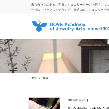
コ
ナ
東京吉祥寺にある、明日のジュエリーシーンを担う、プ
ン
ビ
芸技法、ワックスモデリング、鋳造cast、ジュエリー
テ
ゲ
ン
ー
ツ
シ
に
ョ
移
ン
動
に
移
動
HOME
丸線
2019年1月22日