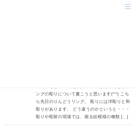
コ
ナ
ン
ビ
テ
ゲ
ン
ー
彫
ツ
シ
に
ョ
移
ン
HOME
彫
動
に
移
動
スタッフブログ
2017年1月12日
彫り/彫金教室
こんにちは！ 今日は先日アップしたりんどうリ
ングの彫りについて書こうと思います(^^) こち
ら先日のりんどうリング。 彫りには洋彫りと和
彫りがあります。 どう違うのかというと・・・
彫りや彫留の現場では、掘る絵模様の種類 […]