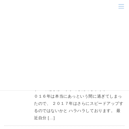
コ
ナ
ン
ビ
テ
ゲ
ン
ー
波
ツ
シ
に
ョ
移
ン
HOME
波
動
に
移
動
スタッフブログ
2017年1月7日
WAVE RING
あけましておめでとうございます！！関川で
す！ 年越しはいかがでしたでしょうか？？ ２
０１６年は本当にあっという間に過ぎてしまっ
たので、 ２０１７年はさらにスピードアップす
るのではないかと ハラハラしております。 最
近自分 […]