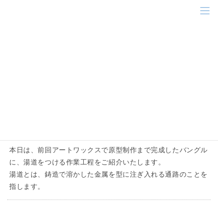
コ
ナ
ン
ビ
テ
ゲ
ン
ー
湯道
ツ
シ
に
ョ
移
ン
HOME
湯道
動
に
移
動
スタッフブログ
2018年12月7日
彫金教室〈バングルをつくってみよう-
WAX編②-〉
本日は、前回アートワックスで原型制作まで完成したバングル
に、湯道をつける作業工程をご紹介いたします。
湯道とは、鋳造で溶かした金属を型に注ぎ入れる通路のことを
指します。