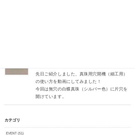
真珠用穴開機の使い方3〈彫金教室〉
先日、真珠用穴開機で真珠に片穴をあけたとこ
ろまでご紹介しました。
本日はこちらをペンダントトップに仕上げてい
きます。
スタッフブログ
2018年11月1日
真珠用穴開機の使い方2〈彫金教室〉
先日ご紹介しました、真珠用穴開機（細工用）
の使い方を動画にしてみました！
今回は無穴の白蝶真珠（シルバー色）に片穴を
開けています。
カテゴリ
EVENT (51)