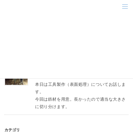
コ
ナ
ン
ビ
テ
ゲ
ン
ー
鉄板
ツ
シ
に
ョ
移
ン
HOME
鉄板
動
に
移
動
スタッフブログ
2018年11月20日
彫金教室〈工具製作ー表面処理①〉
本日は工具製作（表面処理）についてお話しま
す。
今回は鉄材を用意。長かったので適当な大きさ
に切り分けます。
カテゴリ