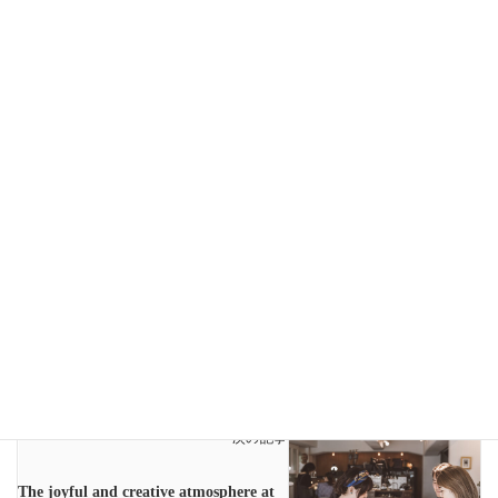
Facebook
X
Bluesky
Threads
Copy
LINE
NEWS
、
スタッフブログ
、
作品ギャラリー
、
新着情報
カテゴリー
DOVE
WAX
ジュエリー
ジュエリーアーティスト
タグ
ジュエリースクール
ジュエリー作家
ジュエリー専門学校
ジュエリー講座
ハンドメイド
吉祥寺
彫金
彫金学校
彫金専門学校
彫金教室
NEWS
前の記事
Cloisonné in metal
2023年8月21日
NEWS
次の記事
The joyful and creative atmosphere at