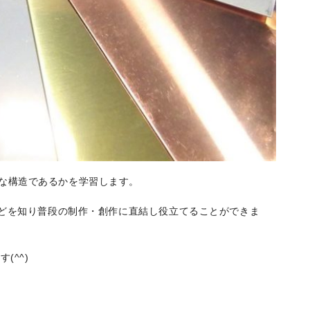
な構造で
あるかを学習します。
どを知り普段の制作・創作に直結し役立
てることができま
す(^^)