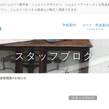
ロのジュエリー製作者、ジュエリーデザイナー、ジュエリーアーティストを育成
デザイン、ジュエリービジネス講座など幅広く受講できます。
学校案内
コース・料金案内
Course & Price
設備・工具紹介
ジュエリーキャリアアップコ
NEWS
アクセス
ジュエリーディプロマコース
EVENT
スタッフブログ
コマーシャルジュエリーコー
日本伝統彫金コース
講座開講のお知らせ
体験入学申し込み
学校見学申し込み
スタッフブログ