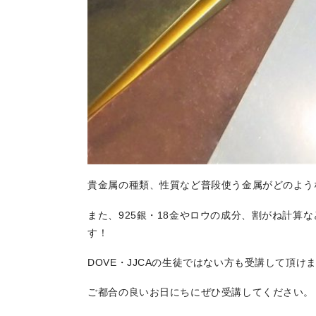
貴金属の種類、性質など普段使う金属がどのよう
また、925銀・18金やロウの成
分、割がね計算な
す！
DOVE・JJCAの生徒ではない方も受講して頂け
ま
ご都合の良いお日にちにぜひ受講してくださ
い。