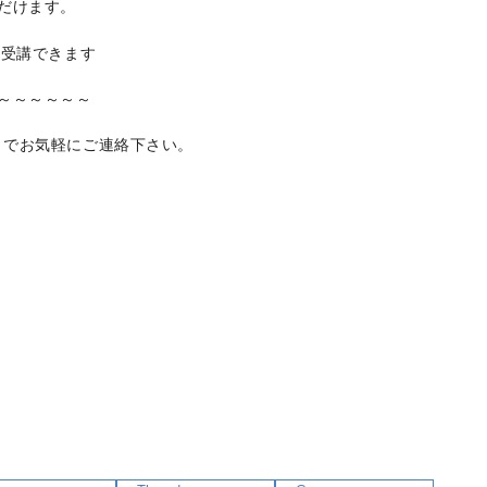
だけます
。
も受
講できます
～～～～
～～
までお
気軽にご連絡下さい。