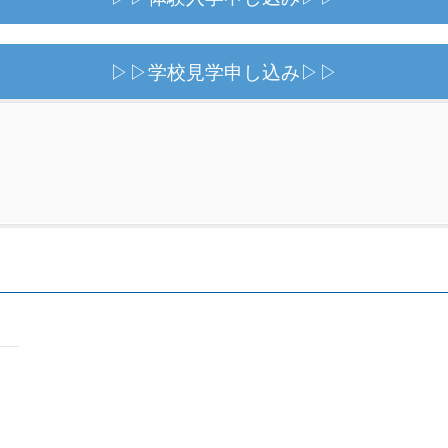
▷▷学校見学申し込み▷▷