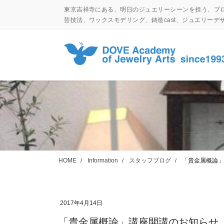
コ
ナ
東京吉祥寺にある、明日のジュエリーシーンを担う、プ
ン
ビ
芸技法、ワックスモデリング、鋳造cast、ジュエリー
テ
ゲ
ン
ー
ツ
シ
に
ョ
移
ン
動
に
移
動
HOME
Information
スタッフブログ
「貴金属概論」
2017年4月14日
「貴金属概論」講座開講のお知らせ