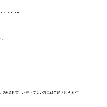
～～～～
～～
い。
定3級教
科書（お持ちでない方にはご購入頂きます）