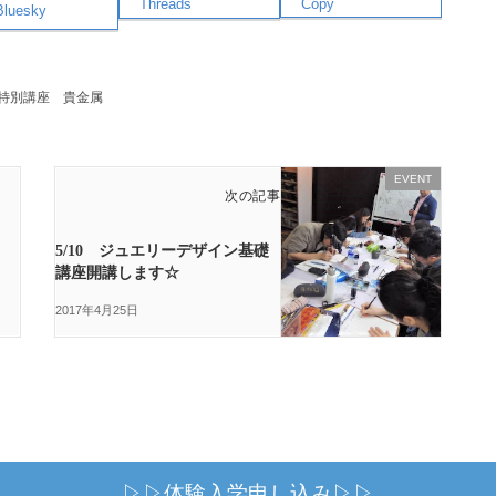
Threads
Copy
Bluesky
特別講座
貴金属
EVENT
次の記事
5/10 ジュエリーデザイン基礎
講座開講します☆
2017年4月25日
▷▷体験入学申し込み▷▷