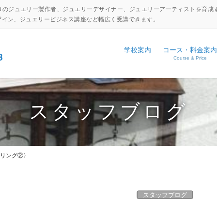
ロのジュエリー製作者、ジュエリーデザイナー、ジュエリーアーティストを育成
デザイン、ジュエリービジネス講座など幅広く受講できます。
学校案内
コース・料金案内
Course & Price
設備・工具紹介
ジュエリーキャリアアップコ
NEWS
アクセス
ジュエリーディプロマコース
EVENT
スタッフブログ
コマーシャルジュエリーコー
日本伝統彫金コース
リング②〉
体験入学申し込み
学校見学申し込み
スタッフブログ