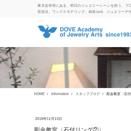
コ
ナ
東京吉祥寺にある、明日のジュエリーシーンを担う、プ
ン
ビ
芸技法、ワックスモデリング、鋳造cast、ジュエリー
テ
ゲ
ン
ー
ツ
シ
に
ョ
移
ン
動
に
移
動
HOME
Information
スタッフブログ
彫金教室〈石付
2018年11月13日
彫金教室〈石付リング②〉