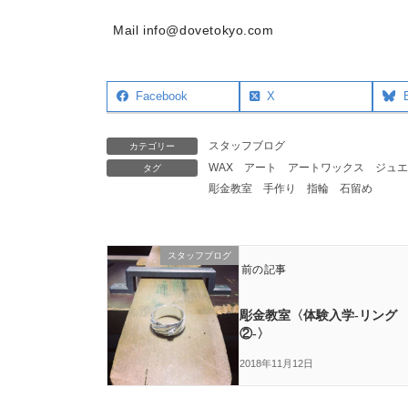
Mail info@dovetokyo.com
Facebook
X
スタッフブログ
カテゴリー
WAX
アート
アートワックス
ジュエ
タグ
彫金教室
手作り
指輪
石留め
スタッフブログ
前の記事
彫金教室〈体験入学-リング
②-〉
2018年11月12日