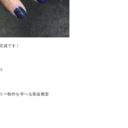
完成です！
？
リー制作を学べる彫金教室