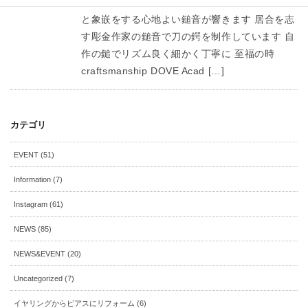
コツコツと布目象嵌 本日もアトリエにコツコツ
と象嵌をする心地よい鎚音が響きます 居合を志
す彫金作家の鎚音で刀の鍔を制作しています 自
作の鎚でリズム良く細かく丁寧に 至福の時
craftsmanship DOVE Acad […]
カテゴリ
EVENT (51)
Information (7)
Instagram (61)
NEWS (85)
NEWS&EVENT (20)
Uncategorized (7)
イヤリングからピアスにリフォーム (6)