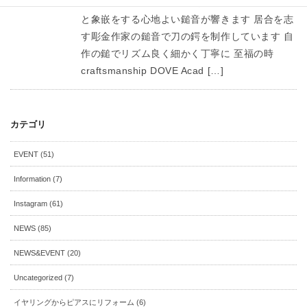
コツコツと布目象嵌 本日もアトリエにコツコツ
と象嵌をする心地よい鎚音が響きます 居合を志
す彫金作家の鎚音で刀の鍔を制作しています 自
作の鎚でリズム良く細かく丁寧に 至福の時
craftsmanship DOVE Acad […]
カテゴリ
EVENT (51)
Information (7)
Instagram (61)
NEWS (85)
NEWS&EVENT (20)
Uncategorized (7)
イヤリングからピアスにリフォーム (6)