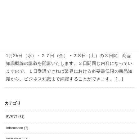
は、全３回になっていて、単発受講も可能です
(^-^) ちなみに次回は5/24・26・27に […]
EVENT
2016年12月28日
1/25・27・28 商品知識概論を開講し
ます
1月25日（水）・２７日（金）・２８日（土）の３日間、商品
知識概論の講義を開講いたします。３日間同じ内容になってい
ますので、１日受講できれば業界における必要最低限の商品知
識から、ビジネス知識まで網羅することができます。 […]
カテゴリ
EVENT (51)
Information (7)