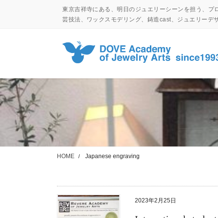
コ
ナ
東京吉祥寺にある、明日のジュエリーシーンを担う、プ
ン
ビ
芸技法、ワックスモデリング、鋳造cast、ジュエリー
テ
ゲ
ン
ー
ツ
シ
に
ョ
移
ン
動
に
移
動
HOME
Japanese engraving
2023年2月25日