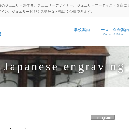
ロのジュエリー製作者、ジュエリーデザイナー、ジュエリーアーティストを育成
デザイン、ジュエリービジネス講座など幅広く受講できます。
学校案内
コース・料金案内
Course & Price
設備・工具紹介
ジュエリーキャリアアップコ
NEWS
アクセス
ジュエリーディプロマコース
EVENT
Japanese engraving
コマーシャルジュエリーコー
日本伝統彫金コース
体験入学申し込み
学校見学申し込み
Instagram