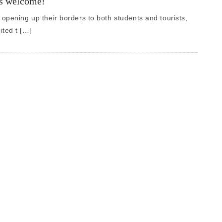
ts welcome!
 opening up their borders to both students and tourists,
ited t […]