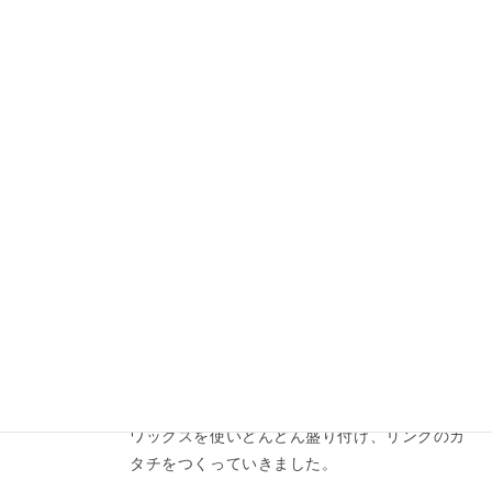
彫金教室〈体験入学ーツイストリング
②〉
私上野、今年２０１９年初ブログになります。本年もどうぞ宜
しくお願い申し上げます。昨年１２月に体験入学で原型を制作
された方ご紹介しましたね。二次体験でリングを完成されまし
た。
スタッフブログ
2018年12月25日
彫金教室〈マット仕上げリングー①〉
メリークリスマス！みなさんいかがお過ごしで
しょうか？
DOVE講師の新開です。
本日は体験入学でつくられたリングをご紹介し
ます。
ワックスを使いどんどん盛り付け、リングのカ
タチをつくっていきました。