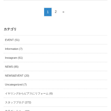
投
ペ
ペ
2
»
1
稿
ー
ー
の
ジ
ジ
ペ
カテゴリ
ー
ジ
EVENT (51)
送
り
Information (7)
Instagram (61)
NEWS (85)
NEWS&EVENT (20)
Uncategorized (7)
イヤリングからピアスにリフォーム (6)
スタッフブログ (272)