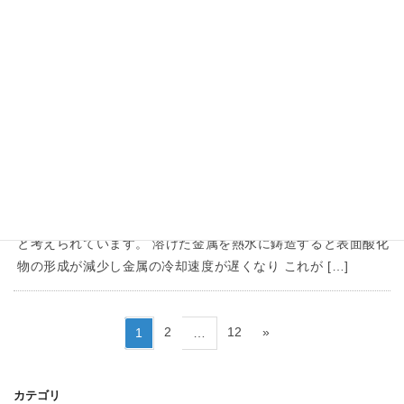
Below are two wedding rings made by a
metal engraver at our studio. The wedding
rings feature a hemp leaf patt […]
EVENT
2023年10月24日
【湯床吹き】彫金教室で伝統技法を学
ぶ
湯床吹きは、金属合金を溶解して作成するための日本の伝統的
な技術です。 アケ型で鋳造するよりも高品質の合金が得られる
と考えられています。 溶けた金属を熱水に鋳造すると表面酸化
物の形成が減少し金属の冷却速度が遅くなり これが […]
投
ペ
ペ
ペ
2
12
»
1
…
稿
ー
ー
ー
の
ジ
ジ
ジ
ペ
カテゴリ
ー