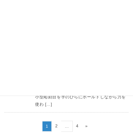
スリ出しリングへのケガキ 彫金の世界では、多
くのリングが平打ちリングからはじまる 罫書い
た線からうねりをスリ出し スプリングコンパス
で均等に罫書くことがその後のスリ出しを左右
する重要な工程 craftsmanship & […]
NEWS
2021年5月28日
エタニティーリングの石留め
エタニティーリングの石座を製作中 石座の爪を
実体顕微鏡で観察しながらストレスなく削り出
します。 精密ヤスリの穂先も大きく拡大される
ことによって目視しながらの作業が用意です。
小型彫刻台を手のひらにホールドしながら力を
使わ […]
投
ペ
ペ
ペ
2
4
»
1
…
稿
ー
ー
ー