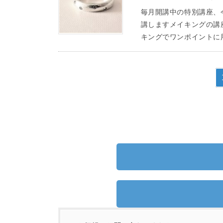
毎月開講中の特別講座、
講しますメイキングの講座
キングでワンポイントに用
投
稿
の
ペ
ー
ジ
送
り