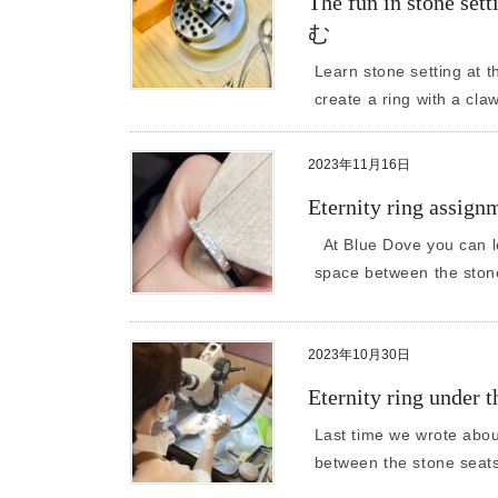
The fun in st
む
Learn stone setting at 
create a ring with a claw
2023年11月16日
Eternity ring
At Blue Dove you can le
space between the ston
2023年10月30日
Eternity ring under 
Last time we wrote abou
between the stone seats