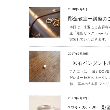
2018年7月4日
彫金教室ー講座のご案
本日は、来週ここ吉祥寺
座「彫留リングproje
実習していただきます。
2017年7月29日
一粒石ペンダント/
こんにちは！ 最近DOV
だいま一粒石のネックレス
ね～ 基本の6本爪 フクリ
2017年7月12日
7/26・28・29 彫留