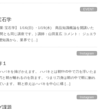
EVENT
宝石学
宝石学】 1/16(日) ・1/19(水) 商品知識概論を開講いた
日間とも同じ講座です。) 講師：山田直広 コメント： ジュエラ
知識から、業界で […]
Instagram
作１
ハバキを挿げかえます。 ハバキとは鞘ｻﾔの中で刀を浮いたま
刀と鞘が離れるのを防ます。 つまり刀身は鞘の中で鞘に触れ
います。 鞘と拵えはハバキを中心に構 […]
Instagram
グ課題