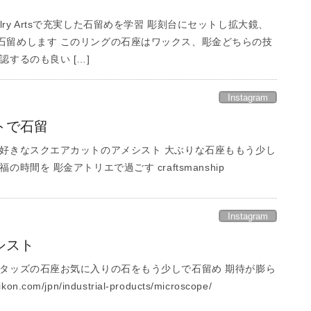
 Jewelry Artsで充実した石留めを学習 彫刻台にセットし拡大鏡、
石留めします このリングの石座はワックス、彫金どちらの技
認するのも良い […]
Instagram
トで石留
大好きなスクエアカットのアメシスト 大ぶりな石座ももう少し
の時間を 彫金アトリエで過ごす craftsmanship
Instagram
シスト
スタッズの石座お気に入りの石をもう少しで石留め 期待が膨ら
kon.com/jpn/industrial-products/microscope/