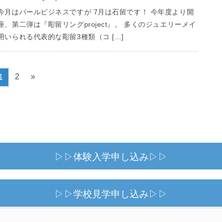
今月はパールビジネスですが 7月は石留です！ 今年度より開
、第二弾は『彫留リングproject』。 多くのジュエリーメイ
いられる代表的な彫留3種類（コ […]
ペ
ペ
2
»
1
ー
ー
ジ
ジ
▷▷体験入学申し込み▷▷
▷▷学校見学申し込み▷▷