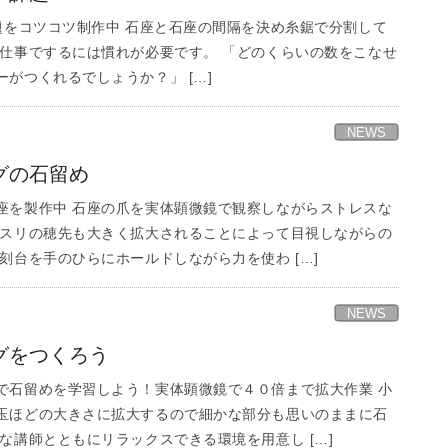
をコツコツ制作中 石座と石座の間隔を決め糸鋸で分割して
手仕事でするには慣れが必要です。 「どのくらいの数をこなせ
がつくれるでしょうか？」 […]
NEWS
グの石留め
座を製作中 石座の爪を実体顕微鏡で観察しながらストレスな
ヤスリの穂先も大きく拡大されることによって目視しながらの
刻台を手のひらにホールドしながら力を使わ […]
NEWS
グをつくろう
で石留めを学習しよう！実体顕微鏡で４０倍まで拡大作業 小
玉ほどの大きさに拡大するので細かな部分も思いのままに石
な講師とともにリラックスできる環境を用意し […]