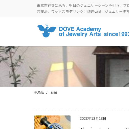
コ
ナ
東京吉祥寺にある、明日のジュエリーシーンを担う、プ
ン
ビ
芸技法、ワックスモデリング、鋳造cast、ジュエリー
テ
ゲ
ン
ー
ツ
シ
に
ョ
移
ン
動
に
移
動
HOME
石留
2023年12月13日