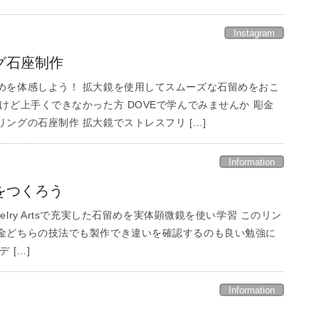
Instagram
グ石座制作
めを体感しよう！ 拡大鏡を使用してスムーズな石留めをおこ
けど上手くできなかった方 DOVEで学んでみませんか 彫金
ングの石座制作 拡大鏡でストレスフリ […]
Information
をつくろう
 Jewelry Artsで充実した石留めを実体顕微鏡を使い学習 このリン
金どちらの技法でも製作でき違いを確認するのも良い勉強に
 […]
Information