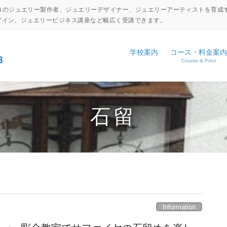
ロのジュエリー製作者、ジュエリーデザイナー、ジュエリーアーティストを育成
デザイン、ジュエリービジネス講座など幅広く受講できます。
学校案内
コース・料金案内
Course & Price
設備・工具紹介
ジュエリーキャリアアップコ
NEWS
アクセス
ジュエリーディプロマコース
EVENT
石留
コマーシャルジュエリーコー
日本伝統彫金コース
体験入学申し込み
学校見学申し込み
Information