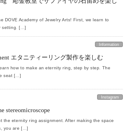
one setting 彫金教室でサファイヤの石留めを楽し
the DOVE Academy of Jewelry Arts! First, we learn to
 setting. […]
Information
 assignment エタニティーリング製作を楽しむ
arn how to make an eternity ring, step by step. The
e seat […]
Instagram
the stereomicroscope
t the eternity ring assignment. After making the space
, you are […]